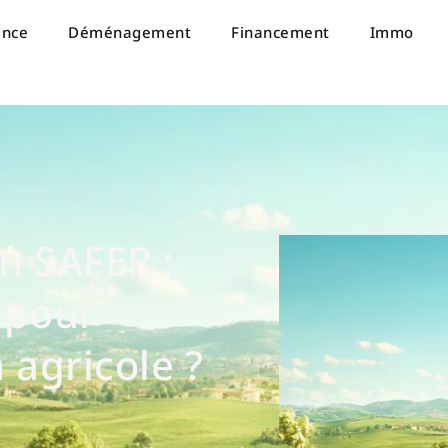
ance
Déménagement
Financement
Immo
n SAFER :
r pour
 agricole ?