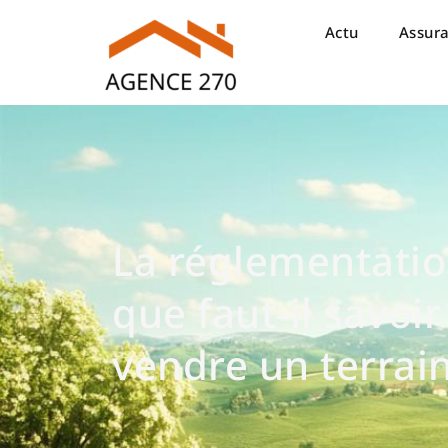
Actu
Assur
La réglementatio
que faut-il savoi
vendre un terrain