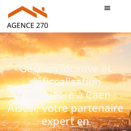
Gestion locative et
défiscalisation
immobilière à Caen :
Aiscal, votre partenaire
expert en